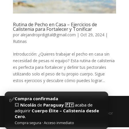
Rutina de Pecho en Casa – Ejercicios de
Calistenia para Fortalecer y Tonificar
por
alejandroprdigital@gmail.com
|
Oct 29, 2024
|
Rutinas
Introducción: ¿Quieres trabajar el pecho en casa sin
necesidad de pesas ni equipo? Esta rutina de calistenia
es perfecta para fortalecer y definir tus pectorales
utilizando solo el peso de tu propio cuerpo. Sigue
estos ejercicios y descubre cómo puedes lograr...
✅
Compra confirmada
💥
Nicolás
de
Paraguay 🇵🇾
acaba de
adquirir
Cuerpo Élite – Calistenia desde
Diseñado por
Elegant Themes
| Desarrollado por
Cero
.
WordPress
Compra segura · Acceso inmediato