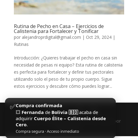
Rutina de Pecho en Casa – Ejercicios de
Calistenia para Fortalecer y Tonificar
por
alejandroprdigital@gmail.com
|
Oct 29, 2024
|
Rutinas
Introducción: ¿Quieres trabajar el pecho en casa sin
necesidad de pesas ni equipo? Esta rutina de calistenia
es perfecta para fortalecer y definir tus pectorales
utilizando solo el peso de tu propio cuerpo. Sigue
estos ejercicios y descubre cómo puedes lograr...
✅
Compra confirmada
💥
Fernanda
de
Bolivia 🇧🇴
acaba de
adquirir
Cuerpo Élite – Calistenia desde
Diseñado por
Elegant Themes
| Desarrollado por
Cero
.
WordPress
Compra segura · Acceso inmediato