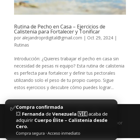
Rutina de Pecho en Casa – Ejercicios de
Calistenia para Fortalecer y Tonificar
por
alejandroprdigital@gmail.com
|
Oct 29, 2024
|
Rutinas
Introducción: ¿Quieres trabajar el pecho en casa sin
necesidad de pesas ni equipo? Esta rutina de calistenia
es perfecta para fortalecer y definir tus pectorales
utilizando solo el peso de tu propio cuerpo. Sigue
estos ejercicios y descubre cómo puedes lograr...
✅
Compra confirmada
💥
Fernanda
de
Venezuela 🇻🇪
acaba de
adquirir
Cuerpo Élite – Calistenia desde
Diseñado por
Elegant Themes
| Desarrollado por
Cero
.
WordPress
Compra segura · Acceso inmediato