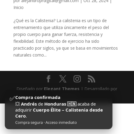
por
alejandroprdigital@gmail.com
|
Oct 28, 2024
|
Inicio
¿Qué es la Calistenia? La calistenia es un tipo de
entrenamiento que utiliza únicamente el peso del
propio cuerpo para ganar fuerza, resistencia y
flexibilidad. Este método de ejercicio ha sido
practicado por siglos, ya que se basa en movimientos
naturales como...
Diseñado por
Elegant Themes
| Desarrollado por
WordPress
✅
Compra confirmada
💥
Andrés
de
Honduras 🇭🇳
acaba de
adquirir
Cuerpo Élite – Calistenia desde
Cero
.
Compra segura · Acceso inmediato