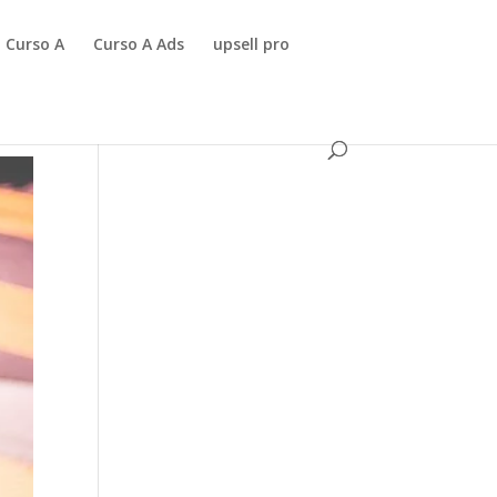
Curso A
Curso A Ads
upsell pro