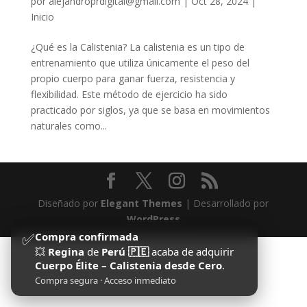
por
alejandroprdigital@gmail.com
|
Oct 28, 2024
|
Inicio
¿Qué es la Calistenia? La calistenia es un tipo de
entrenamiento que utiliza únicamente el peso del
propio cuerpo para ganar fuerza, resistencia y
flexibilidad. Este método de ejercicio ha sido
practicado por siglos, ya que se basa en movimientos
naturales como...
Diseñado por
Elegant Themes
| Desarrollado por
WordPress
✅
Compra confirmada
💥
Regina
de
Perú 🇵🇪
acaba de adquirir
Cuerpo Élite – Calistenia desde Cero
.
Compra segura · Acceso inmediato